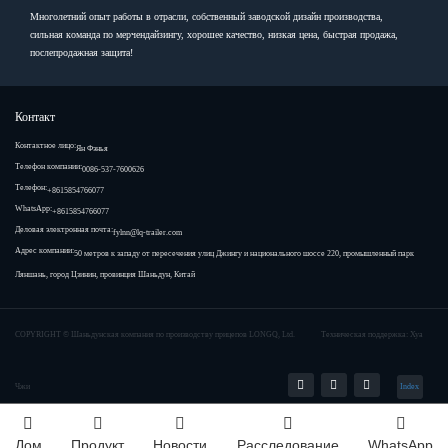
Многолетний опыт работы в отрасли, собственный заводской дизайн производства,
сильная команда по мерчендайзингу, хорошее качество, низкая цена, быстрая продажа,
послепродажная защита!
Контакт
Контактное лицо:
Ян Фэнья
Телефон компании:
0086-537-7600626
Телефон:
+8615854766077
WhatsApp:
+8615854766077
Деловая электронная почта:
fylnn@lq-trailer.com
Адрес компании:
50 метров к западу от пересечения улиц Джингу и национального шоссе 220, промышленный парк
Ляншань, город Цзинин, провинция Шаньдун, Китай
COPYRIGHT ©
Шаньдунская компания по производству прицепов LONGQ, Ltd.
Техническая поддержка: Хуа
Чжи
Index
Дом
Продукт
Новости
Расследование
WhatsApp