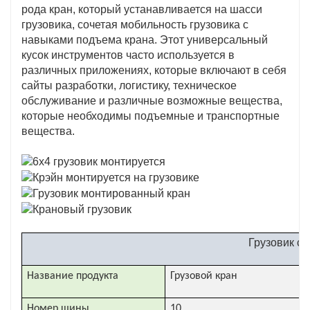
поставляются с удобными такси и удобными для
рода кран, который устанавливается на шасси
грузовика, сочетая мобильность грузовика с
пользователя управления, что облегчает
навыками подъема крана. Этот универсальный
операторам эффективно и безопасно управлять
кусок инструментов часто используется в
задачами.
различных приложениях, которые включают в себя
сайты разработки, логистику, техническое
обслуживание и различные возможные вещества,
которые необходимы подъемные и транспортные
вещества.
Грузовик с 
Название продукта
Грузовой кран
Номер шины
10