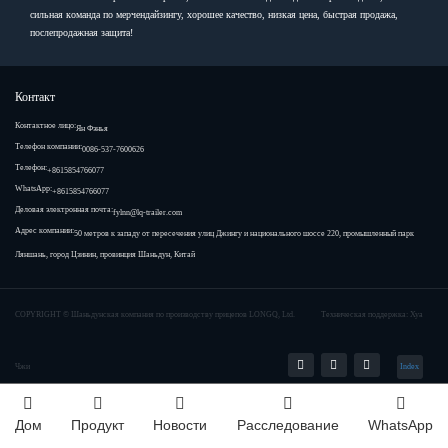
сильная команда по мерчендайзингу, хорошее качество, низкая цена, быстрая продажа,
послепродажная защита!
Контакт
Контактное лицо:
Ян Фэнья
Телефон компании:
0086-537-7600626
Телефон:
+8615854766077
WhatsApp:
+8615854766077
Деловая электронная почта:
fylnn@lq-trailer.com
Адрес компании:
50 метров к западу от пересечения улиц Джингу и национального шоссе 220, промышленный парк
Ляншань, город Цзинин, провинция Шаньдун, Китай
COPYRIGHT ©
Шаньдунская компания по производству прицепов LONGQ, Ltd.
Техническая поддержка: Хуа
Чжи
Index
Дом
Продукт
Новости
Расследование
WhatsApp