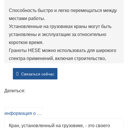
Способность быстро и легко перемещаться между
местами работы.
Установленные на грузовиках краны могут быть
установлены и эксплуатации за относительно
короткое время.
Граноты HESE можно использовать для широкого
спектра применений, включая строительство,
техническое обслуживание и логистику. Они
Связаться сейчас
способны поднимать различные типы нагрузок и
могут быть оснащены различными вложениями,
такими как крючки, схватки и платформы, для
Делиться:
увеличения их функциональности.
Особенно полезно в городских условиях или
информация о продукте
ограниченных пространствах.
Крэны, установленные на грузовике, часто
Кран, установленный на грузовике, - это своего