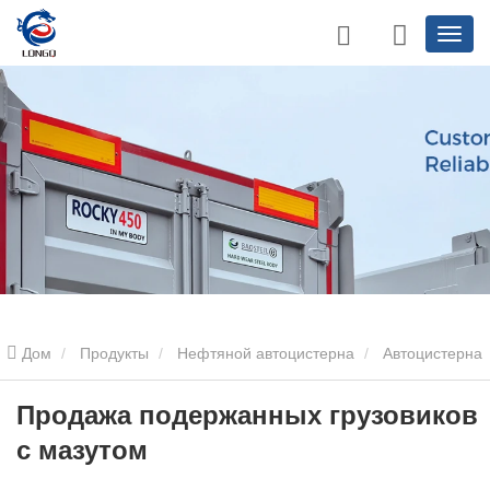
Дом
Продукты
Нефтяной автоцистерна
Автоцистерна
емкостью 25000 л
Продажа подержанных грузовиков с
Продажа подержанных грузовиков
с мазутом
мазутом