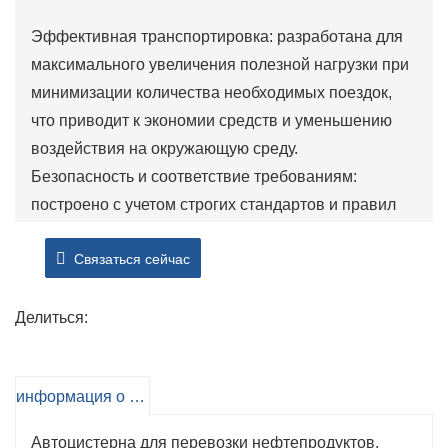
Эффективная транспортировка: разработана для
максимального увеличения полезной нагрузки при
минимизации количества необходимых поездок,
что приводит к экономии средств и уменьшению
воздействия на окружающую среду.
Безопасность и соответствие требованиям:
построено с учетом строгих стандартов и правил
безопасности, обеспечивая безопасную
Связаться сейчас
транспортировку опасных материалов.
Универсальность: способны транспортировать
различные виды жидкого топлива, что делает их
Делиться:
пригодными для широкого спектра применений в
различных отраслях промышленности.
информация о продукте
Сокращение времени простоя:
усовершенствованные системы перекачки и
Автоцистерна для перевозки нефтепродуктов,