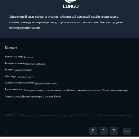
Многолетний опыт работы в отрасли, собственный заводской дизайн производства,
сильная команда по мерчендайзингу, хорошее качество, низкая цена, быстрая продажа,
послепродажная защита!
Контакт
Контактное лицо:
Ян Фэнья
Телефон компании:
0086-537-7600626
Телефон:
+8615854766077
WhatsApp:
+8615854766077
Деловая электронная почта:
fylnn@lq-trailer.com
Адрес компании:
50 метров к западу от пересечения улиц Джингу и национального шоссе 220, промышленный парк
Ляншань, город Цзинин, провинция Шаньдун, Китай
COPYRIGHT ©
Шаньдунская компания по производству прицепов LONGQ, Ltd.
Техническая поддержка: Хуа
Чжи
Index