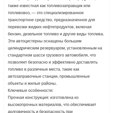
разгрузки позволяют сократить время выполнения
также известная как топливозаправщик или
работ, повышая эффективность работы и
топливовоз, — это специализированное
сокращая время простоя.
транспортное средство, предназначенное для
Улучшенный контроль: системы GPS и телеметрии
перевозки жидких нефтепродуктов, включая
обеспечивают отслеживание и мониторинг в
бензин, дизельное топливо и другие виды топлива.
режиме реального времени, предоставляя
Эти автоцистерны оснащены большим
менеджерам автопарков больший контроль над
цилиндрическим резервуаром, установленным на
логистикой и управлением запасами.
стандартном шасси грузового автомобиля, что
Экологическая ответственность: многие модели
позволяет безопасно и эффективно доставлять
разработаны с учетом особенностей, которые
топливо в различные места, такие как
сводят к минимуму разливы и утечки, способствуя
автозаправочные станции, промышленные
экологически ответственной эксплуатации.
объекты и жилые районы.
Ключевые особенности:
Прочная конструкция: изготовлена из
высокопрочных материалов, что обеспечивает
долговечность и безопасность при