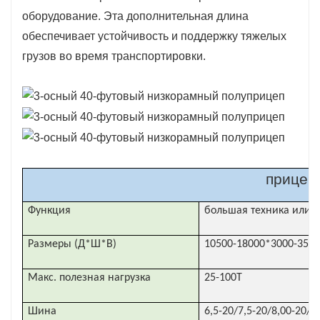
5. Низкая общая высота: общая высота
оборудование. Эта дополнительная длина
низкого плоского прицепа мала, что
обеспечивает устойчивость и поддержку тяжелых
позволяет избежать проблемы ограничения
грузов во время транспортировки.
высоты.
прицеп
Функция
большая техника или э
Размеры (Д*Ш*В)
10500-18000*3000-350
Макс. полезная нагрузка
25-100Т
Шина
6,5-20/7,5-20/8,00-20/