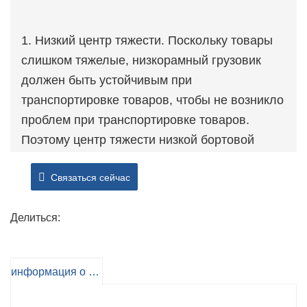
1. Низкий центр тяжести. Поскольку товары
слишком тяжелые, низкорамный грузовик
должен быть устойчивым при
транспортировке товаров, чтобы не возникло
проблем при транспортировке товаров.
Поэтому центр тяжести низкой бортовой
машины расположен низко, что обеспечивает
Связаться сейчас
устойчивость автомобиля.
2. Хорошая устойчивость: устойчивость
Делиться:
низкорамного грузовика лучше, чем у других
больших грузовиков, с одной стороны, из-за
низкой высоты кузова, с другой стороны, из-
информация о продукте
за его конструкции и использования
хорошего метода устойчивости. при