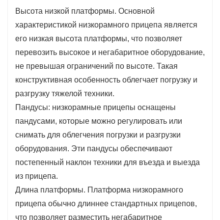
проектировании перил и комбинаций
Высота низкой платформы. Основной
компонентов
характеристикой низкорамного прицепа является
3. Отличный коэффициент безопасности.
его низкая высота платформы, что позволяет
Низкорамный полуприцеп имеет большое
перевозить высокое и негабаритное оборудование,
преимущество: при перевозке тяжелых
не превышая ограничений по высоте. Такая
грузов он может перевозить грузы на очень
конструктивная особенность облегчает погрузку и
высокой скорости. Благодаря своим
разгрузку тяжелой техники.
Пандусы: низкорамные прицепы оснащены
отличным характеристикам не приводит к
пандусами, которые можно регулировать или
рискам при своевременной транспортировке
снимать для облегчения погрузки и разгрузки
грузов.
оборудования. Эти пандусы обеспечивают
4. Легкая погрузка и разгрузка товаров:
постепенный наклон техники для въезда и выезда
высота платформы низкого плоского
из прицепа.
прицепа ниже, чем у обычного плоского
Длина платформы. Платформа низкорамного
прицепа, и товары легко загружать и
прицепа обычно длиннее стандартных прицепов,
разгружать.
что позволяет разместить негабаритное