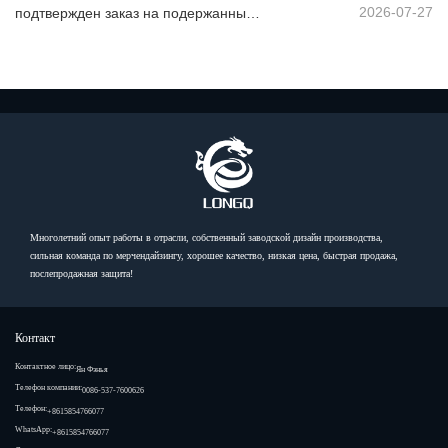
2026-07-27
подтвержден заказ на подержанный самосвал из Африки
Многолетний опыт работы в отрасли, собственный заводской дизайн производства,
сильная команда по мерчендайзингу, хорошее качество, низкая цена, быстрая продажа,
послепродажная защита!
Контакт
Контактное лицо:
Ян Фэнья
Телефон компании:
0086-537-7600626
Телефон:
+8615854766077
WhatsApp:
+8615854766077