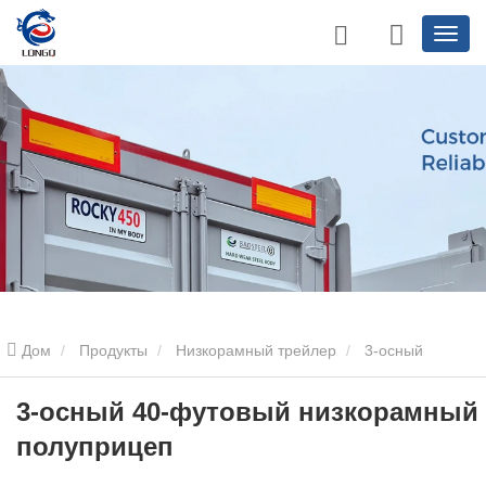
Дом
Продукты
Низкорамный трейлер
3-осный
низкорамный прицеп
3-осный 40-футовый низкорамный
3-осный 40-футовый низкорамный
полуприцеп
полуприцеп