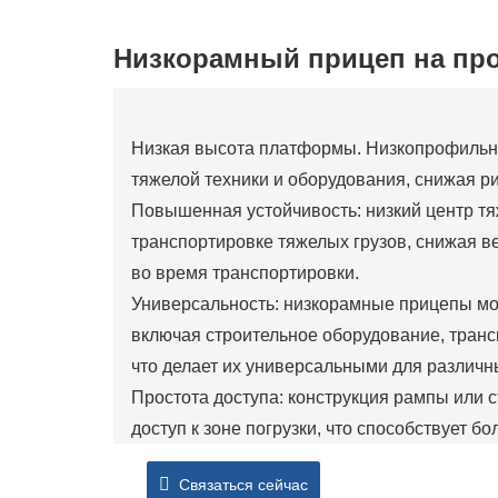
Низкорамный прицеп на пр
Низкая высота платформы. Низкопрофильная
тяжелой техники и оборудования, снижая р
Повышенная устойчивость: низкий центр т
транспортировке тяжелых грузов, снижая 
во время транспортировки.
Универсальность: низкорамные прицепы мог
включая строительное оборудование, тран
что делает их универсальными для различ
Простота доступа: конструкция рампы или 
доступ к зоне погрузки, что способствует 
погрузки и разгрузки.
Связаться сейчас
Соблюдение правил высоты. Небольшая вы