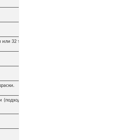
н или 32 тонны
краски.
 (подходят для всех