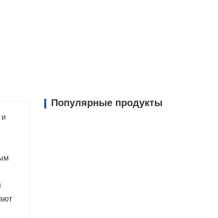
ередвижение под мостами и эстакадами, не
пы изготовлены из прочных материалов,
 суровые условия, что обеспечивает
Популярные продукты
 и
ным
и
вают