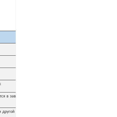
k
ся в зависимости от
и другой многоосный