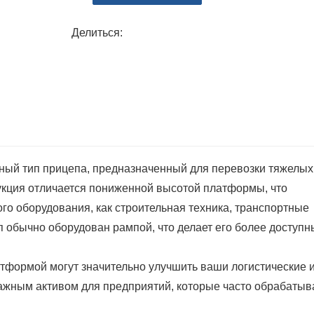
ограничения по высоте дороги, облегчая п
Делиться:
превышая законных ограничений.
Долговечность: многие низкорамные прице
способных выдерживать большие нагрузки и
долговечность и надежность.
ный тип прицепа, предназначенный для перевозки тяжелых
рукция отличается пониженной высотой платформы, что
кого оборудования, как строительная техника, транспортные
п обычно оборудован рампой, что делает его более доступ
тформой могут значительно улучшить ваши логистические 
важным активом для предприятий, которые часто обрабаты