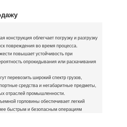
одажу
 конструкция облегчает погрузку и разгрузку
иск повреждения во время процесса.
яжести повышает устойчивость при
вероятность опрокидывания или раскачивания
ут перевозить широкий спектр грузов,
спортные средства и негабаритные предметы,
ных отраслей промышленности.
съемной горловины обеспечивает легкий
более быстрым и безопасным операциям
сота прицепа помогает соблюдать