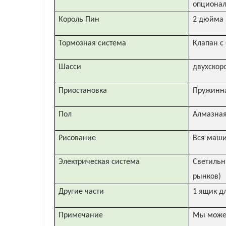
опциона
Король Пин
2 дюйма 
Тормозная система
Клапан с
Шасси
двухскор
Приостановка
Пружинна
Пол
Алмазная
Рисование
Вся маши
Электрическая система
Светильн
рынков)
Другие части
1 ящик дл
Примечание
Мы можем