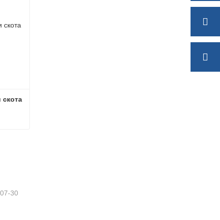
 скота
Полуприцеп для перевозки скота
-07-30