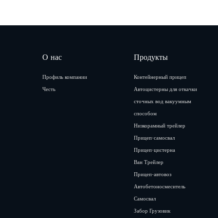
О нас
Продукты
Профиль компании
Контейнерный прицеп
Честь
Автоцистерны для откачки
сточных вод вакуумным
способом
Низкорамный трейлер
Прицеп-самосвал
Прицеп-цистерна
Ван Трейлер
Прицеп-автовоз
Автобетоносмеситель
Самосвал
Забор Грузовик