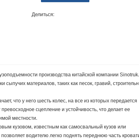
условиях работы.
5. Экономичность. Самосвалы эконом
Делиться:
высокой эффективности транспортиров
транспортные расходы для предприяти
зоподъемности производства китайской компании Sinotruk
ки сыпучих материалов, таких как песок, гравий, строитель
чает, что у него шесть колес, на все из которых передается
превосходное сцепление и устойчивость, что делает ее
имой местности.
вым кузовом, известным как самосвальный кузов или
 позволяет водителю легко поднять переднюю часть кроват