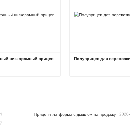
нный низкорамный прицеп
Полуприцеп для перевозки
нный низкорамный прицеп
заться сейчас
Связаться сейчас
4
2026
Прицеп-платформа с дышлом на продажу
7