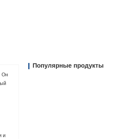
ически эффективны благодаря своей
ки материалов, что снижает общие
й и строительных проектов.
Популярные продукты
. Он
ный
и и