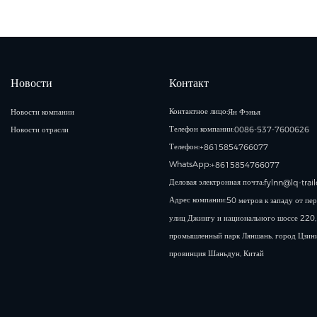
Новости
Контакт
Контактное лицо:
Новости компании
Ян Фэнья
Телефон компании:
Новости отрасли
0086-537-7600626
Телефон:
+8615854766077
WhatsApp:
+8615854766077
Деловая электронная почта:
fylnn@lq-trai
Адрес компании:
50 метров к западу от пе
улиц Джингу и национального шоссе 220,
промышленный парк Ляншань, город Цзини
провинция Шаньдун, Китай