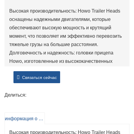
Высокая производительность: Howo Trailer Heads
оснащены надежными двигателями, которые
обеспечивают высокую мощность и крутящий
момент, что позволяет им эффективно перевозить
тяжелые грузы на большие расстояния.
Долговечность и надежность: головки прицепа
Howo, изготовленные из высококачественных
материалов и прочной конструкции, рассчитаны на
Связаться сейчас
суровые дорожные условия и интенсивное
использование, обеспечивая долгосрочную
надежность.
Делиться:
Экономия топлива: передовые технологии
двигателей и аэродинамический дизайн помогают
информация о продукте
оптимизировать расход топлива, снижая
эксплуатационные расходы владельцев и
Высокая производительность: Howo Trailer Heads