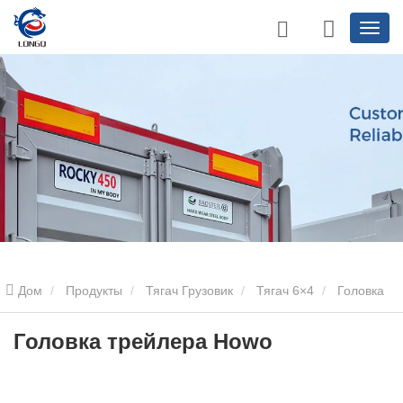
Дом
Продукты
Тягач Грузовик
Тягач 6×4
Головка
трейлера Howo
Головка трейлера Howo