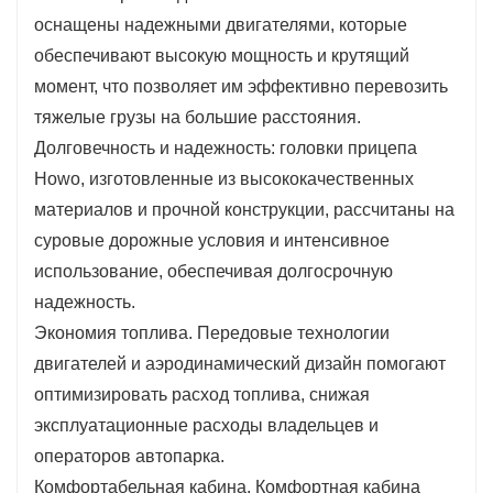
операторов автопарка.
оснащены надежными двигателями, которые
Комфортабельная кабина. Комфортная кабина
обеспечивают высокую мощность и крутящий
водителя с эргономичными сиденьями, простором
момент, что позволяет им эффективно перевозить
и современными удобствами повышает качество
тяжелые грузы на большие расстояния.
вождения и снижает утомляемость во время
Долговечность и надежность: головки прицепа
длительных перевозок.
Howo, изготовленные из высококачественных
Расширенные функции безопасности: Howo Trailer
материалов и прочной конструкции, рассчитаны на
Heads оснащены различными функциями
суровые дорожные условия и интенсивное
безопасности, включая антиблокировочную
использование, обеспечивая долгосрочную
тормозную систему (ABS), электронный контроль
надежность.
устойчивости и усовершенствованные системы
Экономия топлива. Передовые технологии
освещения, обеспечивающие безопасную
двигателей и аэродинамический дизайн помогают
эксплуатацию на дороге.
оптимизировать расход топлива, снижая
Универсальность: эти головки прицепов
эксплуатационные расходы владельцев и
совместимы с широким спектром прицепов и могут
операторов автопарка.
использоваться для различных целей, включая
Комфортабельная кабина. Комфортная кабина