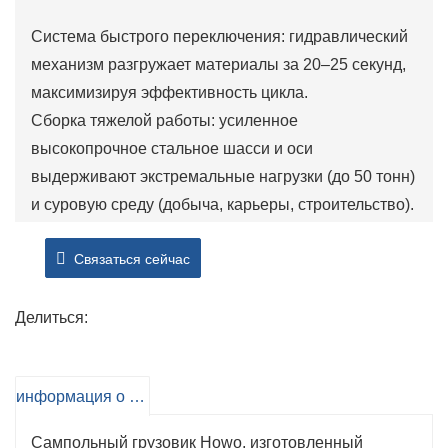
Система быстрого переключения: гидравлический
механизм разгружает материалы за 20–25 секунд,
максимизируя эффективность цикла.
Сборка тяжелой работы: усиленное
высокопрочное стальное шасси и оси
выдерживают экстремальные нагрузки (до 50 тонн)
и суровую среду (добыча, карьеры, строительство).
Эффективность топлива: оптимизированная
Связаться сейчас
технология двигателей и аэродинамический дизайн
снижают расход топлива на 10–15% по сравнению
с конкурентами.
Делиться:
Низкое обслуживание: модульные компоненты и
глобально доступные детали минимизируют время
информация о продукте
простоя и ремонт.
Всем территория возможностей: 6x4, 8x4 или
Сампольный грузовик Howo, изготовленный