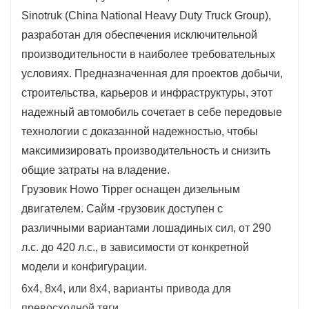
сочлененные конфигурации диска с
Sinotruk (China National Heavy Duty Truck Group),
внедорожными шинами обеспечивают тягу в грязи,
разработан для обеспечения исключительной
песке или скалистых условиях.
производительности в наиболее требовательных
Настраиваемые тела: выберите из U-образной
условиях. Предназначенная для проектов добычи,
формы, камня, уголь или легких алюминиевых
строительства, карьеров и инфраструктуры, этот
сплавов (емкость 6–30 мграни) для конкретных
надежный автомобиль сочетает в себе передовые
потребностей в обработке материала.
технологии с доказанной надежностью, чтобы
максимизировать производительность и снизить
общие затраты на владение.
Грузовик Howo Tipper оснащен дизельным
двигателем. Сайм -грузовик доступен с
различными вариантами лошадиных сил, от 290
л.с. до 420 л.с., в зависимости от конкретной
модели и конфигурации.
6x4, 8x4, или 8x4, варианты привода для
превосходной тяги.