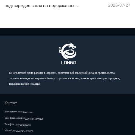
2026-07-27
подтвержден заказ на подержанный самосвал из Африки
Многолетний опыт работы в отрасли, собственный заводской дизайн производства,
сильная команда по мерчендайзингу, хорошее качество, низкая цена, быстрая продажа,
послепродажная защита!
Контакт
Контактное лицо:
Ян Фэнья
Телефон компании:
0086-537-7600626
Телефон:
+8615854766077
WhatsApp:
+8615854766077