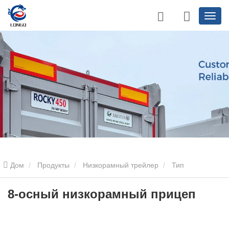
Дом
Продукты
Низкорамный трейлер
Тип
среднеазиатского региона низкорамный прицеп
8-осный
8-осный низкорамный прицеп
низкорамный прицеп