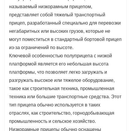
устойчивость во время транспортировки,
называемый низкорамным прицепом,
гарантируя безопасность перевозимого груза.
представляет собой тяжелый транспортный
Настраиваемые функции: прицепы Lowboy можно
прицеп, разработанный специально для перевозки
оснастить дополнительными функциями, такими
негабаритных или высоких грузов, которые не
как пандусы, гидравлические подъемные системы
могут поместиться в стандартный бортовой прицеп
и другие аксессуары, в соответствии с
из-за ограничений по высоте.
конкретными транспортными требованиями.
Ключевой особенностью полуприцепа с низкой
Долговечность: полуприцепы с низкой платформой
платформой является его небольшая высота
созданы для того, чтобы выдерживать суровые
платформы, что позволяет легко загружать и
условия перевозки тяжелых грузов, обеспечивая
разгружать высокое или тяжелое оборудование,
долговечность и надежность.
такое как строительная техника, промышленная
техника или большие транспортные средства. Этот
тип прицепа обычно используется в таких
отраслях, как строительство, горнодобывающая
промышленность и сельское хозяйство.
Низкорамные прицепы обычно оснащены