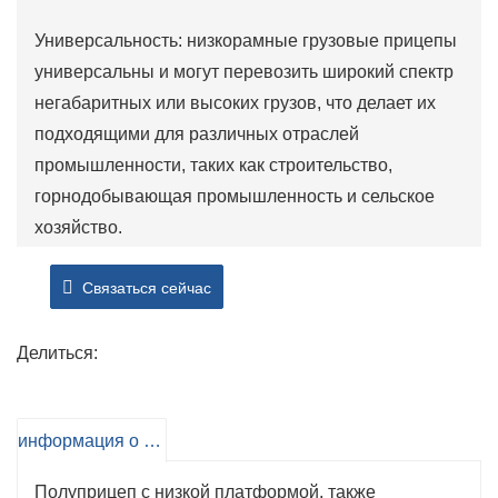
Универсальность: низкорамные грузовые прицепы
универсальны и могут перевозить широкий спектр
негабаритных или высоких грузов, что делает их
подходящими для различных отраслей
промышленности, таких как строительство,
горнодобывающая промышленность и сельское
хозяйство.
Легкая погрузка и разгрузка: низкая высота
Связаться сейчас
платформы полуприцепа с низкой платформой
позволяет легко загружать и разгружать высокое
или тяжелое оборудование, сокращая время и
Делиться:
усилия, необходимые для выполнения этих задач.
Стабильность: благодаря нескольким осям и
информация о продукте
низкому центру тяжести полуприцепы с низкой
платформой обеспечивают превосходную
Полуприцеп с низкой платформой, также