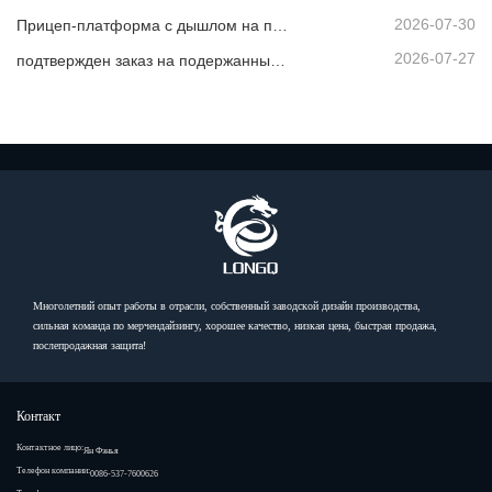
2026-07-30
Прицеп-платформа с дышлом на продажу
2026-07-27
подтвержден заказ на подержанный самосвал из Африки
Многолетний опыт работы в отрасли, собственный заводской дизайн производства,
сильная команда по мерчендайзингу, хорошее качество, низкая цена, быстрая продажа,
послепродажная защита!
Контакт
Контактное лицо:
Ян Фэнья
Телефон компании:
0086-537-7600626