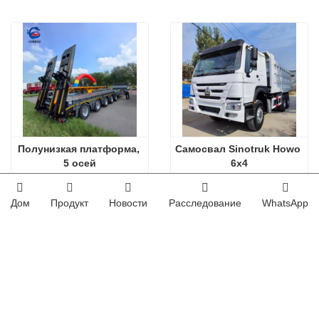
Полунизкая платформа, 
Самосвал Sinotruk Howo 
5 осей
6x4
Дом
Продукт
Новости
Расследование
WhatsApp
2026-08-04
Африканские клиенты осматривают подержанные самосвалы
2026-07-30
Прицеп-платформа с дышлом на продажу
2026-07-27
подтвержден заказ на подержанный самосвал из Африки