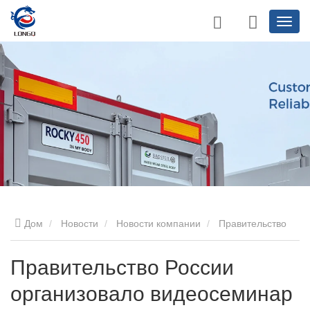
Дом
Новости
Новости компании
Правительство
России организовало видеосеминар по экспорту
Правительство России
организовало видеосеминар
автомобилей.