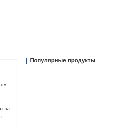
ламный эффект на имидж бренда
есу боковых штор по сравнению с
томобиль на 1000–1500 кг легче
 и значительно большую
бычно имеют надежные запорные
я защиты груза от кражи и взлома.
Популярные продукты
том
ты на
я