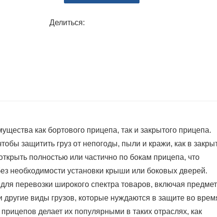
узорами, что оказывает отличный рек
перевозчика.
Делиться:
4. Благодаря значительно меньшему в
жесткими боковыми панелями, весь ав
товарного вагона, имеет меньший вес
грузоподъемность.
5. Безопасность. Прицепы с тентом о
механизмы и функции безопасности дл
щества как бортового прицепа, так и закрытого прицепа.
обы защитить груз от непогоды, пыли и кражи, как в закры
ткрыть полностью или частично по бокам прицепа, что
 без необходимости установки крыши или боковых дверей.
для перевозки широкого спектра товаров, включая предме
и другие виды грузов, которые нуждаются в защите во врем
прицепов делает их популярными в таких отраслях, как