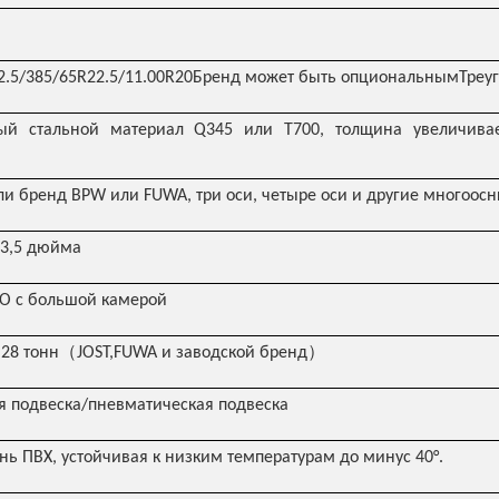
2.5/385/65R22.5/11.00R20Бренд может быть опциональнымТреу
ый стальной материал Q345 или T700, толщина увеличивае
и бренд BPW или FUWA, три оси, четыре оси и другие многоос
 3,5 дюйма
O с большой камерой
（
）
28 тонн
JOST,FUWA и заводской бренд
 подвеска/пневматическая подвеска
нь ПВХ, устойчивая к низким температурам до минус 40°.