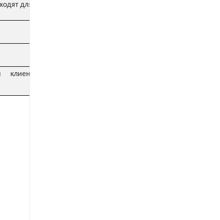
ходят для всех рынков)
 клиента (особенно