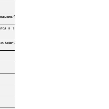
гольник/бренд Hankook
тся в зависимости от
ные опционально