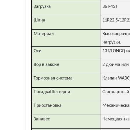
Загрузка
36Т-45Т
Шина
11R22.5/12R2
Материал
Высокопрочн
нагрузки.
Оси
13T/LONGQ ил
Вор в законе
2 дюйма или
Тормозная система
Клапан WABC
ПосадкаШестерни
Стандартный 
Приостановка
Механическая
Занавес
Немецкая тка