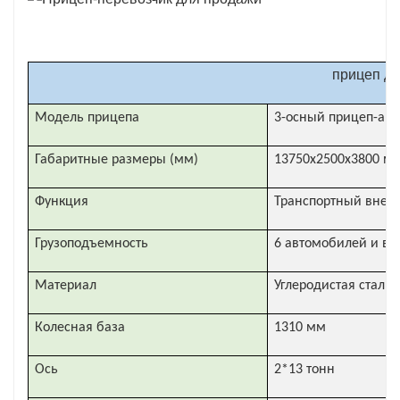
прицеп дл
Модель прицепа
3-осный прицеп-авт
Габаритные размеры (мм)
13750x2500x3800 м
Функция
Транспортный внед
Грузоподъемность
6 автомобилей и в
Материал
Углеродистая сталь
Колесная база
1310 мм
Ось
2*13 тонн