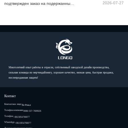
2026-07-27
подтвержден заказ на подержанный самосвал из Африки
Многолетний опыт работы в отрасли, собственный заводской дизайн производства,
сильная команда по мерчендайзингу, хорошее качество, низкая цена, быстрая продажа,
послепродажная защита!
Контакт
Контактное лицо:
Ян Фэнья
Телефон компании:
0086-537-7600626
Телефон:
+8615854766077
WhatsApp:
+8615854766077