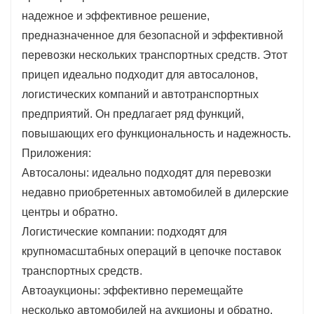
снижает риск повреждения транспортных средств.
надежное и эффективное решение,
Универсальность: прицепы Hauler на 6
предназначенное для безопасной и эффективной
автомобилей могут вмещать различные типы
перевозки нескольких транспортных средств. Этот
транспортных средств, включая седаны,
прицеп идеально подходит для автосалонов,
внедорожники и небольшие грузовики, что делает
логистических компаний и автотранспортных
их пригодными для широкого спектра
предприятий. Он предлагает ряд функций,
транспортных задач.
повышающих его функциональность и надежность.
Оптимизированное использование пространства.
Приложения:
Эти прицепы спроектированы таким образом,
Автосалоны: идеально подходят для перевозки
чтобы максимально увеличить пространство и
недавно приобретенных автомобилей в дилерские
обеспечить эффективную погрузку и разгрузку, что
центры и обратно.
особенно полезно в тесных городских районах.
Логистические компании: подходят для
Улучшенные функции безопасности: множество
крупномасштабных операций в цепочке поставок
современных шестиместных
транспортных средств.
автомобилей.
транспорт
прицепы оснащены
Автоаукционы: эффективно перемещайте
расширенными функциями безопасности, такими
несколько автомобилей на аукционы и обратно.