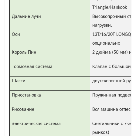
Triangle/Hankook
Дальние лучи
Высокопрочный стал
нагрузки.
Оси
13T/16/20T LONGQ и
опционально
Король Пин
2 дюйма (50 мм) ил
Тормозная система
Клапан с большой к
Шасси
двухскоростной ручн
Приостановка
Пружинная подвеска
Рисование
Вся машина отпескос
Электрическая система
Светильники с 7-жил
рынков)