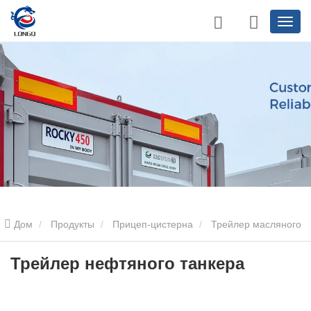
Дом
Продукты
Прицеп-цистерна
Трейлер масляного
бака
Трейлер нефтяного танкера
Трейлер нефтяного танкера