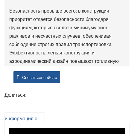
Безопасность превыше всего: в конструкции
приоритет отдается безопасности благодаря
функциям, которые сводят к минимуму риск
разливов и несчастных случаев, обеспечивая
соблюдение строгих правил транспортировки.
Эффективность: легкая конструкция и
аэродинамический дизайн повышают топливную
экономичность, сокращая эксплуатационные
Связаться сейчас
расходы логистических компаний.
Универсальность: возможность транспортировки
нескольких видов нефтепродуктов делает его
Делиться:
универсальным выбором для предприятий,
стремящихся оптимизировать свои логистические
информация о продукте
операции.
Долговечность: эти прицепы, рассчитанные на