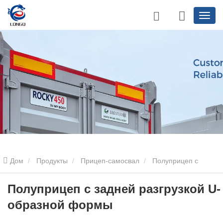
Дом
Продукты
Прицеп-самосвал
Полуприцеп с
задней разгрузкой
Полуприцеп с задней разгрузкой U-
Полуприцеп с задней разгрузкой U-
образной формы
образной формы