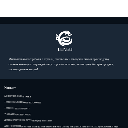
Многолетний опыт работы в отрасли, собственный заводской дизайн производства,
сильная команда по мерчендайзингу, хорошее качество, низкая цена, быстрая продажа,
послепродажная защита!
Контакт
Контактное лицо:
Ян Фэнья
Телефон компании:
0086-537-7600626
Телефон:
+8615854766077
WhatsApp:
+8615854766077
Деловая электронная почта:
fylnn@lq-trailer.com
Адрес компании:
50 метров к западу от пересечения улиц Джингу и национального шоссе 220, промышленный парк