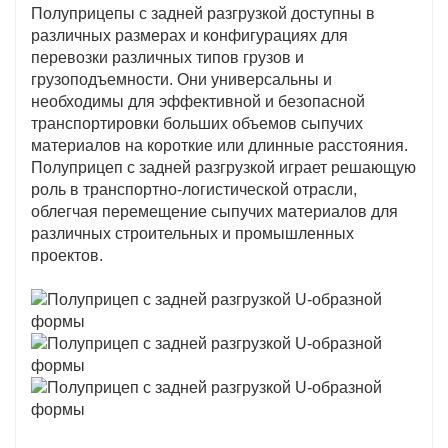
Полуприцепы с задней разгрузкой доступны в
большей грузоподъемности, который более
различных размерах и конфигурациях для
стабилен и его нелегко перевернуть.
перевозки различных типов грузов и
грузоподъемности. Они универсальны и
4. Вспомогательная балка: Самосвальный
необходимы для эффективной и безопасной
полуприцеп оснащен четырьмя группами
транспортировки больших объемов сыпучих
вспомогательных балок, которые повышают
материалов на короткие или длинные расстояния.
Полуприцеп с задней разгрузкой играет решающую
несущую способность нижней части кузова и
роль в транспортно-логистической отрасли,
затрудняют деформацию. Двойная
облегчая перемещение сыпучих материалов для
конструкция боковой двери делает ее более
различных строительных и промышленных
прочной.
проектов.
5. Поперечная балка: до и после основной
балки имеется балансир, который может
лучше поддерживать балку и не поддается
деформации.
6. Предотвращение опрокидывания и
поворота кронштейна: 4 группы поворотных