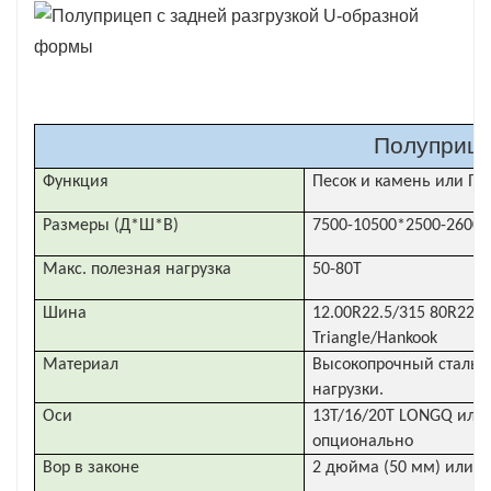
кронштейнов могут сделать загрузку задней
части при разгрузке более равномерной, и
полуприцеп-самосвал нелегко повредить.
Полуприце
Функция
Песок и камень или Пе
Размеры (Д*Ш*В)
7500-10500*2500-2600
Макс. полезная нагрузка
50-80Т
Шина
12.00R22.5/315 80R22.
Triangle/Hankook
Материал
Высокопрочный стально
нагрузки.
Оси
13T/16/20T LONGQ или
опционально
Вор в законе
2 дюйма (50 мм) или 3