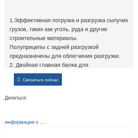
1.Эффективная погрузка и разгрузка сыпучих
грузов, таких как уголь, руда и другие
строительные материалы.
Полуприцепы с задней разгрузкой
предназначены для облегчения разгрузки.
2. Двойная главная балка для
полусамосвалов с откидным задним ходом.
Связаться сейчас
Основная балка имеет конструкцию
поперечного армирования с двойной
Делиться:
пластиной, которая имеет более высокую
несущую способность; Его нелегко
повредить;
информация о продукте
3. Гидравлический цилиндр: используется
сверхпрочный цилиндр большего диаметра и