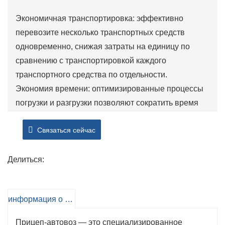
Экономичная транспортировка: эффективно
перевозите несколько транспортных средств
одновременно, снижая затраты на единицу по
сравнению с транспортировкой каждого
транспортного средства по отдельности.
Экономия времени: оптимизированные процессы
погрузки и разгрузки позволяют сократить время
транспортировки, что крайне важно для
Связаться сейчас
предприятий, которые полагаются на
своевременную доставку.
Повышенная безопасность: разработан с учетом
Делиться:
функций безопасности, позволяющих
минимизировать риск повреждения транспортных
информация о продукте
средств во время транспортировки, обеспечивая
спокойствие как перевозчикам, так и владельцам
Прицеп-автовоз — это специализированное