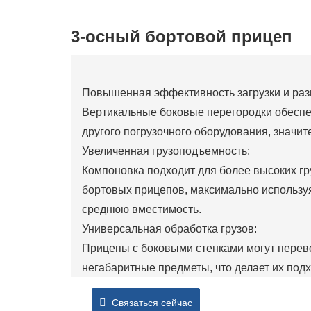
3-осный бортовой прицеп
Повышенная эффективность загрузки и разг
Вертикальные боковые перегородки обеспе
другого погрузочного оборудования, значите
Увеличенная грузоподъемность:
Компоновка подходит для более высоких гр
бортовых прицепов, максимально использу
среднюю вместимость.
Универсальная обработка грузов:
Прицепы с боковыми стенками могут перево
негабаритные предметы, что делает их подх
строительство, логистика и производство.
Связаться сейчас
Улучшенная безопасность: