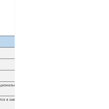
пциональной: бренд
ся в зависимости от