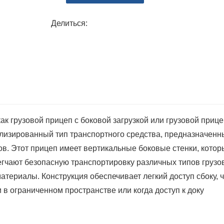
Закрытые боковые перегородки обеспечива
Делиться:
снижая угрозу кражи или причинения вреда
Стабильность во время транспортировки:
Фасеточные перегородки помогают стабилиз
перемещения и обеспечивая безопасную тр
Настраиваемые параметры:
Многие производители предлагают настраи
точки крепления, усиленные стены или сп
ак грузовой прицеп с боковой загрузкой или грузовой прице
подходят для конкретных потребностей в гр
ализированный тип транспортного средства, предназначенн
Прочность и долговечность:
ов. Этот прицеп имеет вертикальные боковые стенки, котор
Прицепы с боковыми стенками, изготовлен
гчают безопасную транспортировку различных типов грузов
суровые условия транспортировки и обесп
териалы. Конструкция обеспечивает легкий доступ сбоку, ч
для бизнеса.
и в ограниченном пространстве или когда доступ к доку
Экономичное решение:
Повышая эффективность погрузки и грузоп
транспортные расходы и повысить стандар