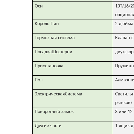
Оси
13T/16/2
опциона
Король Пин
2 дюйма
Тормозная система
Клапан 
ПосадкаШестерни
двухскор
Приостановка
Пружинна
Пол
Алмазная
ЭлектрическаяСистема
Светильн
рынков)
Поворотный замок
8 или 12
Другие части
1 ящик д