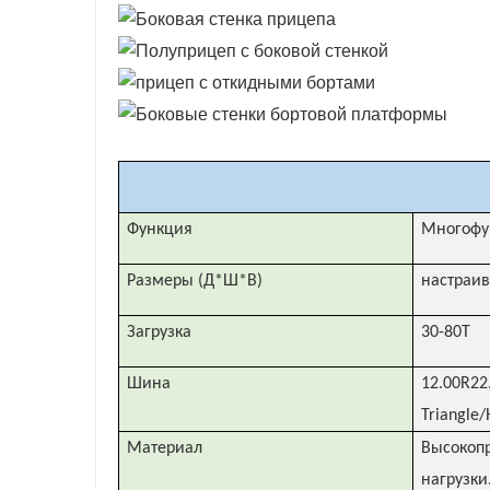
Функция
Многофу
Размеры (Д*Ш*В)
настраи
Загрузка
30-80Т
Шина
12.00R2
Triangle
Материал
Высокопр
нагрузки