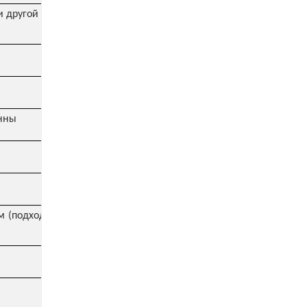
и другой многоосный
онны
 (подходят для всех