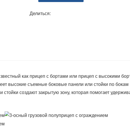
грузоподъемность и благодаря разумно
обеспечивает устойчивость и безопасн
Делиться:
обеспечивает экологически чистую тра
4. Защита товаров: Прицеп с огражде
которая может эффективно защитить 
обеспечить безопасную транспортиров
5. Безопасность и надежность: констр
автомобиля эффективно защищает тов
также обладает хорошими ходовыми ка
звестный как прицеп с бортами или прицеп с высокими бор
перевозить товары и уменьшать потер
меет высокие съемные боковые панели или стойки по бокам
 стойки создают закрытую зону, которая помогает удержив