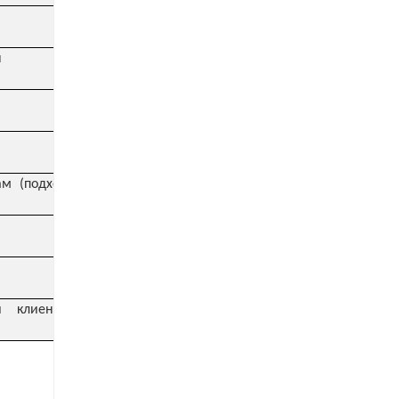
ы
м (подходят для всех
 клиента (особенно