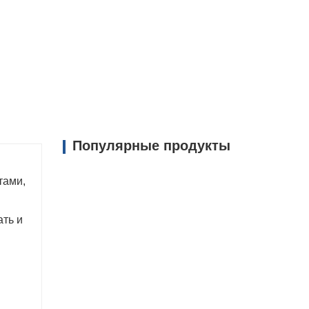
й конструкции и оптимизации не только
ость вождения автомобиля, но также
нспортировку.
нием имеет конструкцию ограждения,
товары от повреждений внешней среды и
ку товаров.
укция ограждения полуприцепа-
ары от повреждений внешней среды, а
Популярные продукты
чествами, что позволяет безопасно
тами,
и товаров во время транспортировки.
ать и