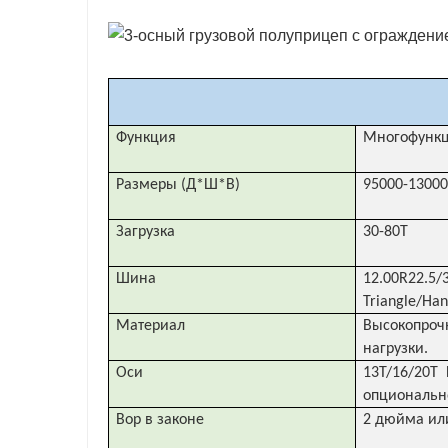
Функция
Многофункц
Размеры (Д*Ш*В)
95000-1300
Загрузка
30-80Т
Шина
12.00R22.
Triangle/Ha
Материал
Высокопроч
нагрузки.
Оси
13T/16/20T
опциональн
Вор в законе
2 дюйма ил