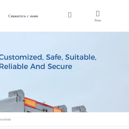
Свяжитесь с нами
Язык
дением