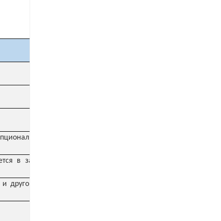
пциональной: бренд
тся в зависимости от
 и другой многоосный