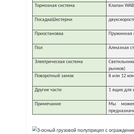
Тормозная система
Клапан WAB
ПосадкаШестерни
двухскорост
Приостановка
Пружинная 
Пол
Алмазная ст
Электрическая система
Светильник
рынков)
Поворотный замок
8 или 12 ко
Другие части
1 ящик для 
Примечание
Мы можем 
предназнач