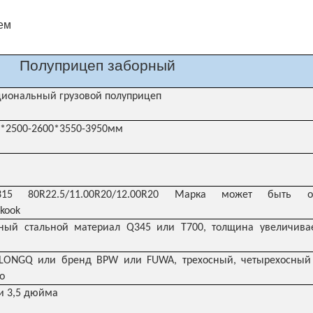
Полуприцеп заборный
иональный грузовой полуприцеп
0*2500-2600*3550-3950мм
5/315 80R22.5/11.00R20/12.00R20 Марка может быть о
nkook
ный стальной материал Q345 или T700, толщина увеличивае
 LONGQ или бренд BPW или FUWA, трехосный, четырехосный
о
и 3,5 дюйма