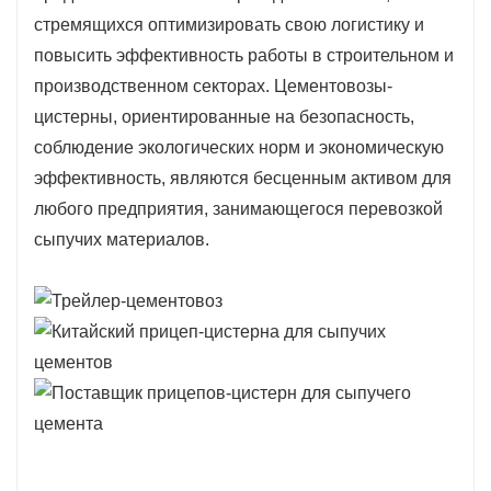
оснащенные механизмами безопасности, такими
стремящихся оптимизировать свою логистику и
как предохранительные клапаны и системы
повысить эффективность работы в строительном и
аварийного отключения, повышают безопасность
производственном секторах. Цементовозы-
во время транспортировки.
цистерны, ориентированные на безопасность,
Соответствие нормативным требованиям: Трейлер
соблюдение экологических норм и экономическую
для перевозки цемента для сыпучих материалов
эффективность, являются бесценным активом для
разработан в соответствии с отраслевыми
любого предприятия, занимающегося перевозкой
стандартами и правилами, обеспечивая
сыпучих материалов.
спокойствие в отношении безопасности и
соблюдения требований.
Настраиваемые параметры: Производство
прицепов для перевозки сыпучего цемента часто
предлагает настраиваемые конструкции для
удовлетворения конкретных потребностей,
включая различные размеры, вместимость и
дополнительные функции.