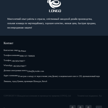
Многолетний опыт работы в отрасли, собственный заводской дизайн производства,
сильная команда по мерчендайзингу, хорошее качество, низкая цена, быстрая продажа,
послепродажная защита!
Контакт
Контактное лицо:
Ян Фэнья
Телефон компании:
0086-537-7600626
Телефон:
+8615854766077
WhatsApp:
+8615854766077
Деловая электронная почта:
fylnn@lq-trailer.com
Адрес компании:
50 метров к западу от пересечения улиц Джингу и национального шоссе 220, промышленный парк
Ляншань, город Цзинин, провинция Шаньдун, Китай
COPYRIGHT ©
Шаньдунская компания по производству прицепов LONGQ, Ltd.
Техническая поддержка: Хуа