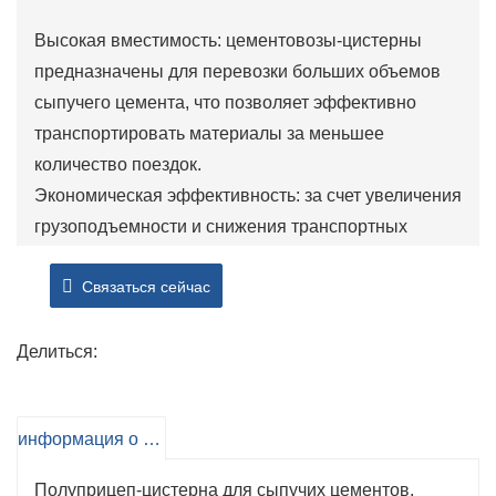
Высокая вместимость: цементовозы-цистерны
предназначены для перевозки больших объемов
сыпучего цемента, что позволяет эффективно
транспортировать материалы за меньшее
количество поездок.
Экономическая эффективность: за счет увеличения
грузоподъемности и снижения транспортных
расходов эти прицепы представляют собой
Связаться сейчас
экономичное решение для доставки цемента
насыпью.
Транспортировка без пыли. Герметичная
Делиться:
конструкция цементовозов сводит к минимуму
выбросы пыли, обеспечивая более чистую работу
информация о продукте
и соответствие экологическим нормам.
Пневматическая система разгрузки: многие
Полуприцеп-цистерна для сыпучих цементов,