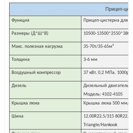
Повышенная топливная экономичность. Легкая
Прицеп-цист
конструкция и аэродинамический дизайн
цементовозов способствуют повышению
Функция
Прицеп-цистерна для с
топливной эффективности по сравнению с
Размеры (Д*Ш*В)
10500-13500*2550*380
традиционными методами транспортировки.
Макс. полезная нагрузка
35-70т/35-65м³
Толщина
3-6 мм
Воздушный компрессор
37 кВт, 0,2 МПа. 1000р
Дизель
Дизельный двигатель: м
Модель: 4102-4105
Крышка люка
Крышка люка 500 мм/2
Шина
12.00R22.5/315 80R22.
Triangle/Hankook