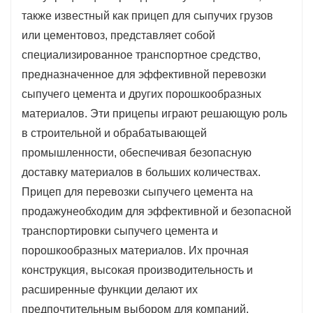
прицепы-цистерны для сыпучих грузов оснащены
также известный как прицеп для сыпучих грузов
усовершенствованными системами
или цементовоз, представляет собой
пневматической разгрузки, которые обеспечивают
специализированное транспортное средство,
быструю и эффективную разгрузку цемента в
предназначенное для эффективной перевозки
пункте назначения.
сыпучего цемента и других порошкообразных
Долговечность и прочность. Прицеп-цистерна для
материалов. Эти прицепы играют решающую роль
перевозки цемента, изготовленный из
в строительной и обрабатывающей
высококачественных материалов, рассчитан на
промышленности, обеспечивая безопасную
суровые условия эксплуатации и большие
доставку материалов в больших количествах.
нагрузки, обеспечивая долговечность и
Прицеп для перевозки сыпучего цемента на
надежность.
продажу
необходим для эффективной и безопасной
Универсальность: помимо цемента эти прицепы
транспортировки сыпучего цемента и
могут перевозить различные порошкообразные
порошкообразных материалов. Их прочная
материалы, что делает их универсальными для
конструкция, высокая производительность и
различных отраслей промышленности.
расширенные функции делают их
Функции безопасности: цементовозы-цистерны,
предпочтительным выбором для компаний,