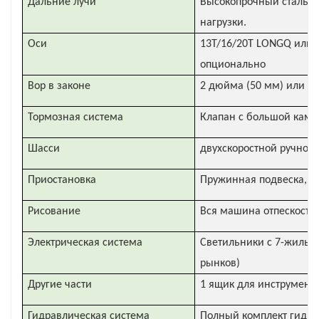
Дальние лучи
Высокопрочный стально
нагрузки.
Оси
13T/16/20T LONGQ или 
опционально
Вор в законе
2 дюйма (50 мм) или 3
Тормозная система
Клапан с большой каме
Шасси
двухскоростной ручной,
Приостановка
Пружинная подвеска, П
Рисование
Вся машина отпескостру
Электрическая система
Светильники с 7-жильны
рынков)
Другие части
1 ящик для инструменто
Гидравлическая система
Полный комплект гидрав